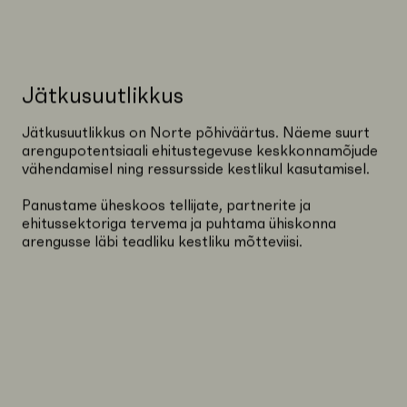
Jätkusuutlikkus
Jätkusuutlikkus on Norte põhiväärtus. Näeme suurt
arengupotentsiaali ehitustegevuse keskkonnamõjude
vähendamisel ning ressursside kestlikul kasutamisel.
Panustame üheskoos tellijate, partnerite ja
ehitussektoriga tervema ja puhtama ühiskonna
arengusse läbi teadliku kestliku mõtteviisi.