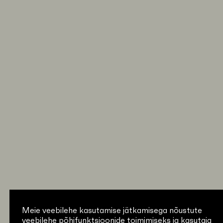
Meie veebilehe kasutamise jätkamisega nõustute
veebilehe põhifunktsioonide toimimiseks ja kasutaja