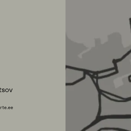
tsov
rte.ee