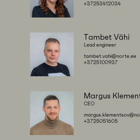
+37253412034
info@norte.ee
Tambet Vähi
Lead engineer
tambet.vahi@norte.ee
+3725100937
+3726575900
Järvevana tee 5,
Margus Klemen
10112 Tallinn, Estonia
CEO
margus.klementsov@no
+3725051605