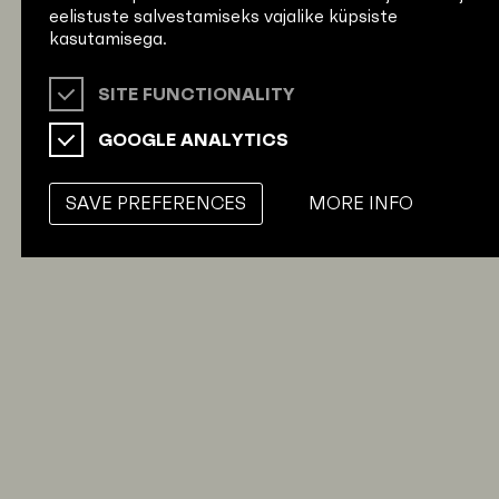
eelistuste salvestamiseks vajalike küpsiste
kasutamisega.
SITE FUNCTIONALITY
GOOGLE ANALYTICS
SAVE PREFERENCES
MORE INFO
Reg. no 16461341 KMKR EE102477162
© Norte OÜ 2026