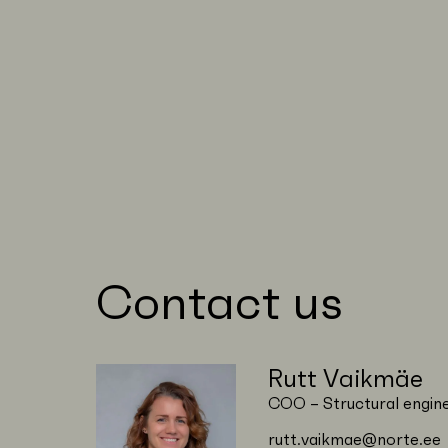
Contact us
Rutt Vaikmäe
COO – Structural engin
rutt.vaikmae@norte.ee